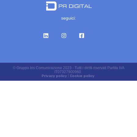
seguici:
© Gruppo Iris Comunicazione 2023 - Tutti i diritti riservati Partita IVA
IT07327900960
Privacy policy
|
Cookie policy