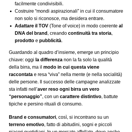
facilmente condivisibili.
Costruire “mondi aspirazionali” in cui il consumatore
non solo si riconosce, ma desidera entrare.
Adattare il TOV
(Tone of voice) in modo coerente
al
DNA del brand
, creando
continuità tra storia
,
prodotto
e
pubblicità
.
Guardando al quadro d’insieme, emerge un principio
chiave: oggi
la differenza
non la fa solo la qualità
della birra, ma il
modo in cui questa viene
raccontata
e resa “viva” nella mente (e nella socialità)
delle persone. Il successo delle campagne analizzate
sta infatti nell’
aver reso ogni birra un vero
“personaggio”
, con un
carattere distintivo
, battute
tipiche e persino rituali di consumo.
Brand e consumatori
, così, si incontrano su un
terreno emotivo
, fatto di abitudini, sogni e piccoli
piaceri quotidiani. In un mercato affollato, dove anche