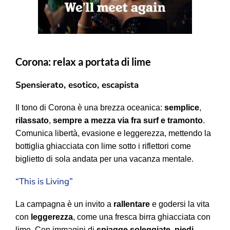
Corona: relax a portata di lime
Spensierato, esotico, escapista
Il tono di Corona è una brezza oceanica:
semplice
,
rilassato
,
sempre a mezza via fra surf e tramonto
.
Comunica libertà, evasione e leggerezza, mettendo la
bottiglia ghiacciata con lime sotto i riflettori come
biglietto di sola andata per una vacanza mentale.
“This is Living”
La campagna è un invito a
rallentare
e godersi la vita
con
leggerezza
, come una fresca birra ghiacciata con
lime. Con immagini di
spiagge soleggiate
,
piedi