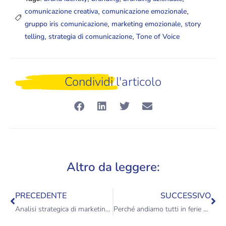
comunicazione creativa
comunicazione emozionale
,
,
gruppo iris comunicazione
marketing emozionale
story
,
,
telling
strategia di comunicazione
Tone of Voice
,
,
Condividi l'articolo
Altro da leggere:
PRECEDENTE
SUCCESSIVO
Analisi strategica di marketing: guida completa per PMI e brand
Perché andiamo tutti in ferie ad agosto? Una tradizione lunga duemila anni