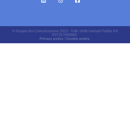
© Gruppo Iris Comunicazione 2023 - Tutti i diritti riservati Partita IVA
IT07327900960
Privacy policy
|
Cookie policy