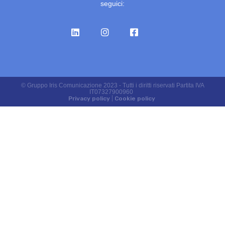
seguici:
© Gruppo Iris Comunicazione 2023 - Tutti i diritti riservati Partita IVA
IT07327900960
Privacy policy
|
Cookie policy