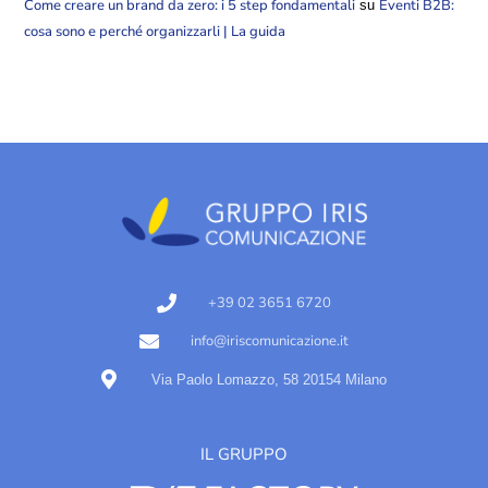
Come creare un brand da zero: i 5 step fondamentali
Eventi B2B:
su
cosa sono e perché organizzarli | La guida
+39 02 3651 6720
info@iriscomunicazione.it
Via Paolo Lomazzo, 58 20154 Milano
IL GRUPPO