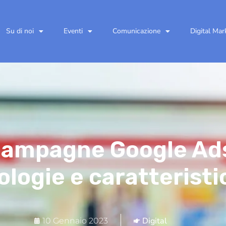
Su di noi
Eventi
Comunicazione
Digital Mar
ampagne Google Ad
ologie e caratterist
Digital
10 Gennaio 2023