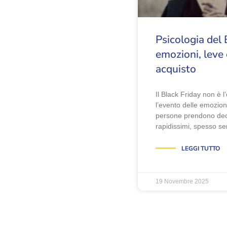
Psicologia del 
emozioni, leve 
acquisto
Il Black Friday non è l
l’evento delle emozion
persone prendono deci
rapidissimi, spesso s
LEGGI TUTTO
19 Novembre 2025