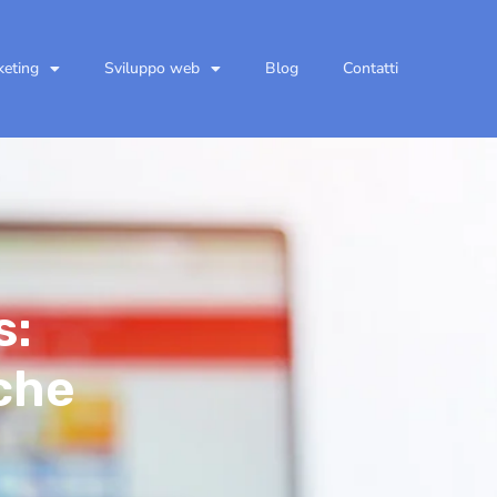
keting
Sviluppo web
Blog
Contatti
s:
iche