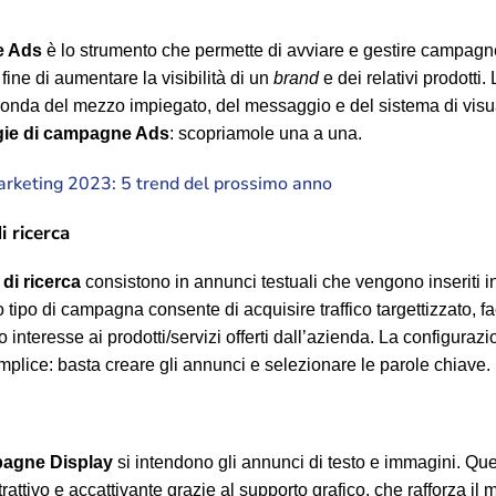
e Ads
è lo strumento che permette di avviare e gestire campagne
 fine di aumentare la visibilità di un
brand
e dei relativi prodott
econda del mezzo impiegato, del messaggio e del sistema di vis
ogie di campagne Ads
: scopriamole una a una.
keting 2023: 5 trend del prossimo anno
 ricerca
di ricerca
consistono in annunci testuali che vengono inseriti in
 tipo di campagna consente di acquisire traffico targettizzato, f
 interesse ai prodotti/servizi offerti dall’azienda. La configurazi
plice: basta creare gli annunci e selezionare le parole chiave.
agne Display
si intendono gli annunci di testo e immagini. Que
trattivo e accattivante grazie al supporto grafico, che rafforza il 