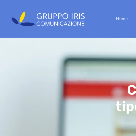
Home
C
tip