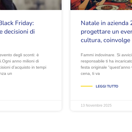
Black Friday:
Natale in azienda
e decisioni di
progettare un even
cultura, coinvolge 
’evento degli sconti: è
Fammi indovinare. Si avvici
i.Ogni anno milioni di
responsabile ti ha incarica
sioni d’acquisto in tempi
festa originale “quest’anno v
enza un
cena, ti va
LEGGI TUTTO
13 Novembre 2025