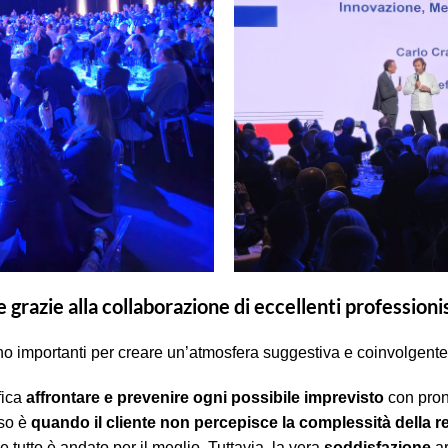
grazie alla collaborazione di eccellenti professionis
o importanti per creare un’atmosfera suggestiva e coinvolgente
fica
affrontare e prevenire ogni possibile imprevisto
con pron
sso è
quando il cliente non percepisce la complessità della r
tutto è andato per il meglio. Tuttavia, la vera
soddisfazione
ar