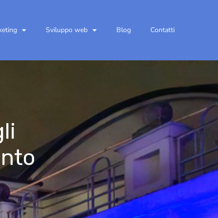
keting
Sviluppo web
Blog
Contatti
li
ento