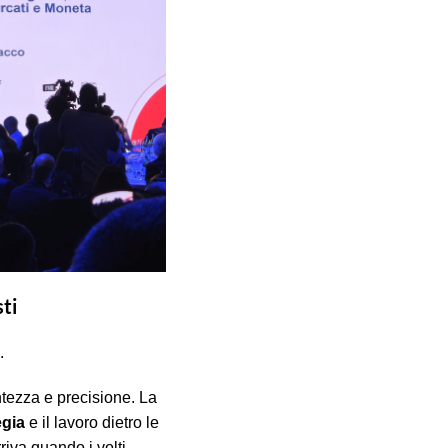
ti
.
tezza e precisione. La
egia
e il lavoro dietro le
riva quando i volti