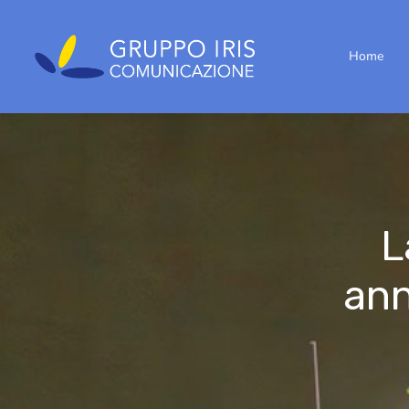
Home
L
ann