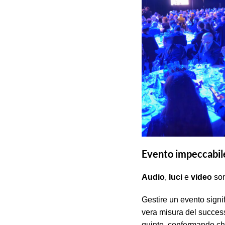
Evento impeccabile 
Audio
,
luci
e
video
son
Gestire un evento signi
vera misura del succe
quinte, confermando che 