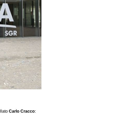
llato
Carlo Cracco
: