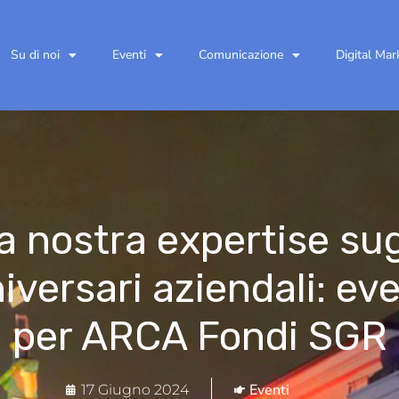
Su di noi
Eventi
Comunicazione
Digital Mar
a nostra expertise sug
iversari aziendali: ev
per ARCA Fondi SGR
Eventi
17 Giugno 2024