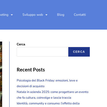
keting
Sviluppo web
Blog
Contatti
Cerca
CERCA
Recent Posts
Psicologia del Black Friday: emozioni, leve e
decisioni di acquisto
Natale in azienda 2025: come progettare un evento
che fa cultura, coinvolge e lascia traccia
Identità, community e consumo: l’effetto della