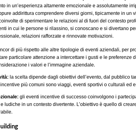
ento in un’esperienza altamente emozionale e assolutamente irri
pure addirittura comprendere diversi giorni, tipicamente in un vi
oinvolte di sperimentare le relazioni al di fuori del contesto pro
i in cui le persone si rilassino, si conoscano e si divertano pe
essionale, relazioni rafforzate e rinnovate motivazioni.
ncor di più rispetto alle altre tipologie di eventi aziendali, per 
are particolare attenzione a intercettare i gusti e le preferenze 
siderazione i valori e l’immagine aziendale.
vità:
la scelta dipende dagli obiettivi dell’evento, dal pubblico t
 incentive più comuni sono viaggi, eventi sportivi o culturali ed 
zionale:
gli eventi incentive di successo coinvolgono i partecipan
 e ludiche in un contesto divertente. L’obiettivo è quello di crea
abile.
uilding