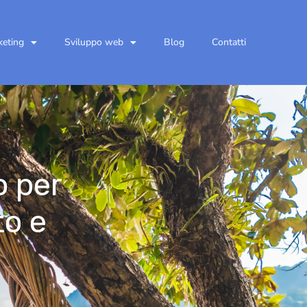
keting
Sviluppo web
Blog
Contatti
o per
to e