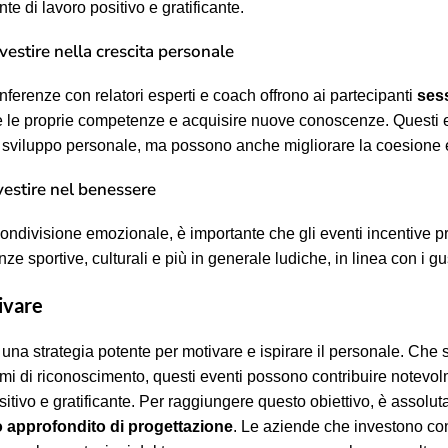
 di lavoro positivo e gratificante.
nvestire nella crescita personale
ferenze con relatori esperti e coach offrono ai partecipanti
sess
e le proprie competenze e acquisire nuove conoscenze. Questi 
o sviluppo personale, ma possono anche migliorare la coesione e
investire nel benessere
 condivisione emozionale, è importante che gli eventi incentiv
nze sportive, culturali e più in generale ludiche, in linea con i gu
ivare
una strategia potente per motivare e ispirare il personale. Che si 
i di riconoscimento, questi eventi possono contribuire notevol
itivo e gratificante. Per raggiungere questo obiettivo, è assol
o approfondito di progettazione
. Le aziende che investono con c