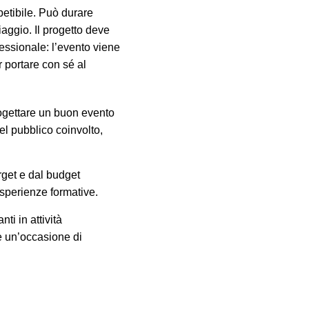
petibile. Può durare
aggio. Il progetto deve
fessionale: l’evento viene
r portare con sé al
progettare un buon evento
del pubblico coinvolto,
arget e dal budget
esperienze formative.
ti in attività
re un’occasione di