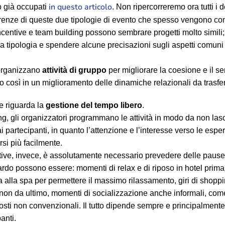
in questo articolo
o già occupati
. Non ripercorreremo ora tutti i
fferenze di queste due tipologie di evento che spesso vengono c
incentive e team building possono sembrare progetti molto simili; 
una tipologia e spendere alcune precisazioni sugli aspetti comun
i organizzano
attività di gruppo
per migliorare la coesione e il se
così in un miglioramento delle dinamiche relazionali da trasferi
e riguarda la
gestione del tempo libero
.
ng, gli organizzatori programmano le attività in modo da non las
ai partecipanti, in quanto l’attenzione e l’interesse verso le esp
si più facilmente.
ive, invece, è assolutamente necessario prevedere delle pause 
uardo possono essere: momenti di relax e di riposo in hotel prim
a alla spa per permettere il massimo rilassamento, giri di shoppi
e, non da ultimo, momenti di socializzazione anche informali, come
sti non convenzionali. Il tutto dipende sempre e principalmente d
panti.