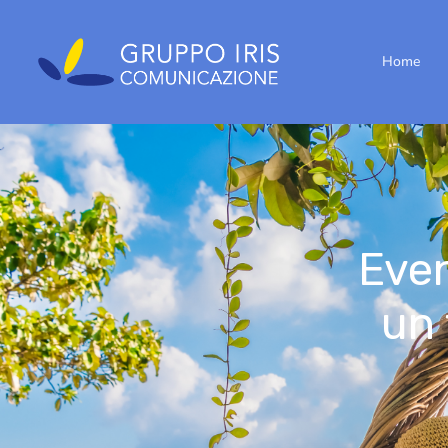
Home
Even
un 