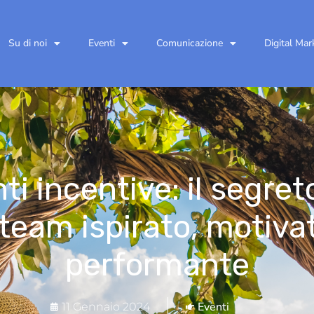
Su di noi
Eventi
Comunicazione
Digital Mar
ti incentive: il segret
team ispirato, motiva
performante
Eventi
11 Gennaio 2024