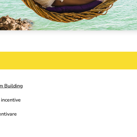
m Building
 incentive
entivare