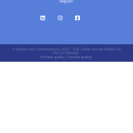
seguici:
© Gruppo Iris Comunicazione 2023 - Tutti i diritti riservati Partita IVA
IT07327900960
Privacy policy
|
Cookie policy