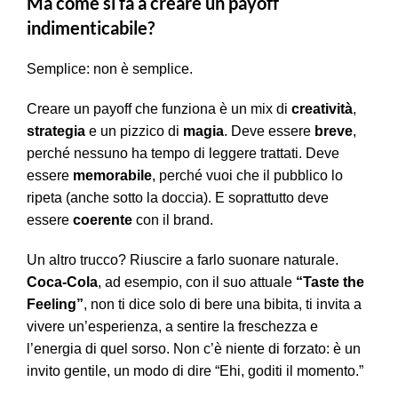
Ma come si fa a creare un payoff
indimenticabile?
Semplice: non è semplice.
Creare un payoff che funziona è un mix di
creatività
,
strategia
e un pizzico di
magia
. Deve essere
breve
,
perché nessuno ha tempo di leggere trattati. Deve
essere
memorabile
, perché vuoi che il pubblico lo
ripeta (anche sotto la doccia). E soprattutto deve
essere
coerente
con il brand.
Un altro trucco? Riuscire a farlo suonare naturale.
Coca-Cola
, ad esempio, con il suo attuale
“Taste the
Feeling”
, non ti dice solo di bere una bibita, ti invita a
vivere un’esperienza, a sentire la freschezza e
l’energia di quel sorso. Non c’è niente di forzato: è un
invito gentile, un modo di dire “Ehi, goditi il momento.”